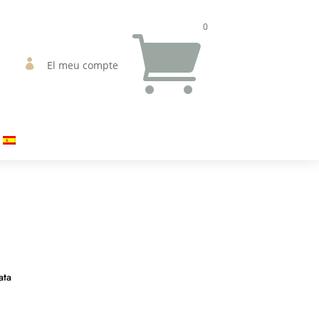
0


El meu compte
ata