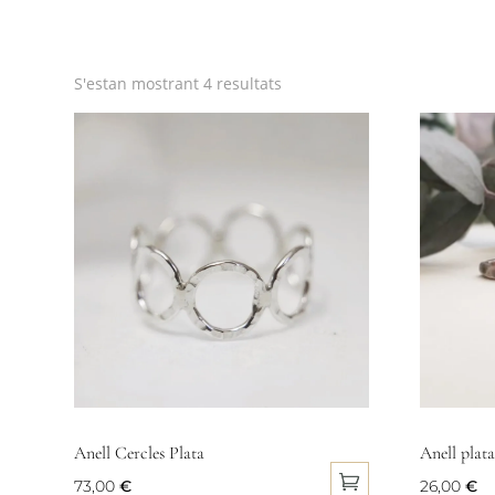
Ordenat
S'estan mostrant 4 resultats
per
popularitat
Anell Cercles Plata
Anell plata
73,00
€
26,00
€