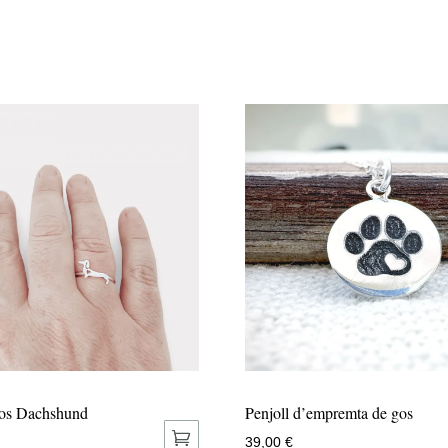
gos Dachshund
Penjoll d’empremta de gos
39,00
€