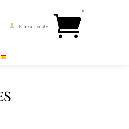
0


El meu compte
ES