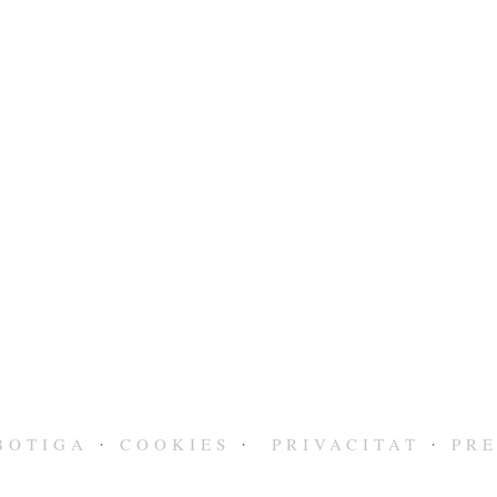
BOTIGA
COOKIES
PRIVACITAT
PR
·
·
·