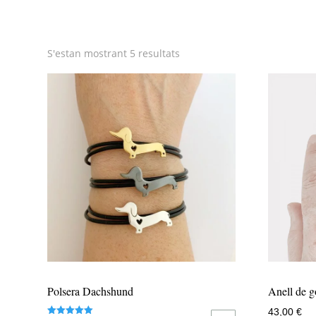
Ordenat
S'estan mostrant 5 resultats
per
popularitat
Polsera Dachshund
Anell de 
43,00
€