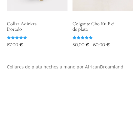
Collar Adinkra
Colgante Cho Ku Rei
Dorado
de plata
Valorado
Valorado
Rango
67,00
€
50,00
€
-
60,00
€
con
con
5.00
5.00
de
de 5
de 5
precios:
Collares de plata hechos a mano por AfricanDreamland
desde
50,00 €
hasta
60,00 €