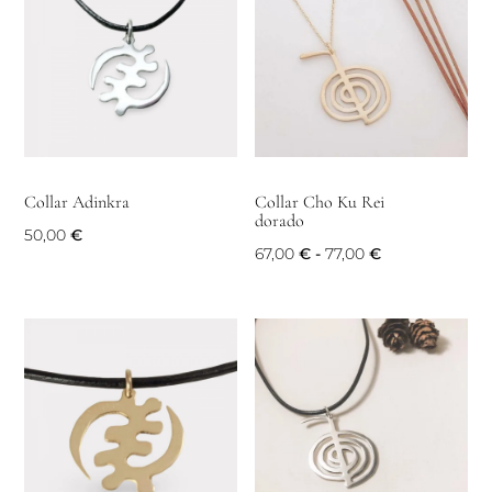
Collar Adinkra
Collar Cho Ku Rei
dorado
50,00
€
Rango
67,00
€
-
77,00
€
de
precios:
desde
67,00 €
hasta
77,00 €