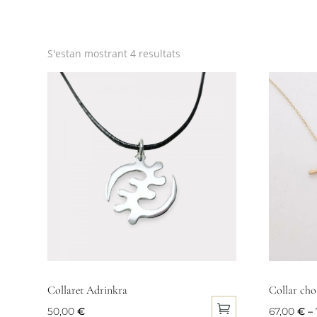
Ordenat
S'estan mostrant 4 resultats
per
popularitat
Collaret Adrinkra
Collar cho
50,00
€
67,00
€
–