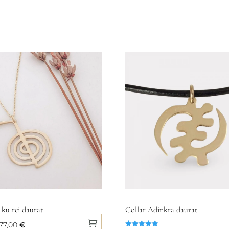
 ku rei daurat
Collar Adinkra daurat
Interval
77,00
€