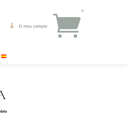
0


El meu compte
A
lata