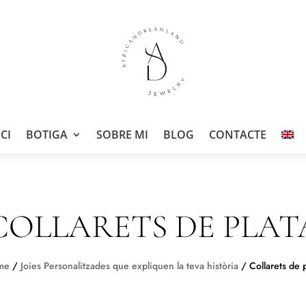
ICI
BOTIGA
SOBRE MI
BLOG
CONTACTE
COLLARETS DE PLAT
me
/
Joies Personalitzades que expliquen la teva història
/ Collarets de p